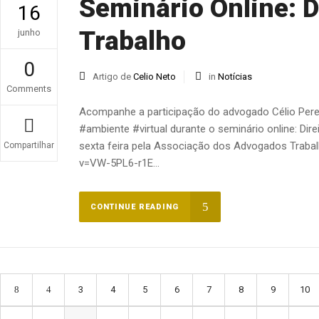
Seminário Online: D
16
Trabalho
junho
0
Artigo de
Celio Neto
in
Notícias
Comments
Acompanhe a participação do advogado Célio Pere
#ambiente #virtual durante o seminário online: Dir
sexta feira pela Associação dos Advogados Traba
Compartilhar
v=VW-5PL6-r1E...
CONTINUE READING
3
4
5
6
7
8
9
10