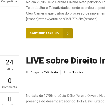
Compartilhar
No dia 29/06 Célio Pereira Oliveira Neto participou 
Teletrabalho e Teleatividades, onde abordou aspec
Cleo Carneiro que tratou do processo de implemen
[embed]https://youtu.be/Ch5L7Ecl5ks[/embed]...
CONTINUE READING
LIVE sobre Direito I
24
junho
Artigo de
Celio Neto
in
Notícias
0
Comments
No data de 17/06, o sócio Célio Pereira Oliveira N
presença do desembargador do TRT2 Davi Furtado 