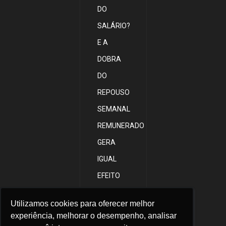
DO
SALÁRIO?
E A
DOBRA
DO
REPOUSO
SEMANAL
REMUNERADO
GERA
IGUAL
EFEITO
PARA AS
Utilizamos cookies para oferecer melhor
Utilizamos cookies para oferecer melhor
VERBAS
experiência, melhorar o desempenho, analisar
experiência, melhorar o desempenho, analisar
VARIÁVEIS?