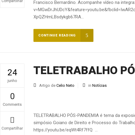
Compartilhar
Francisco Bernardino. Acompanhe vídeo na integr
v=MGwDrJhUDcY&feature=youtu.be&fbclid=IwAR2
XpQZHmLBsdykgb67RA...
CONTINUE READING
TELETRABALHO P
24
junho
Artigo de
Celio Neto
in
Notícias
0
Comments
TELETRABALHO PÓS-PANDEMIA é tema da exposição 
simpósio Goiano de Direito e Processo do Trabal
Compartilhar
https://youtu.be/eqWt4Rf7ffQ ...