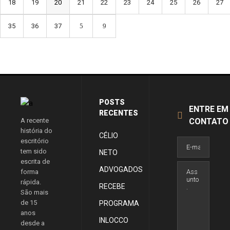
18
19
20
21
22
23
24
25
26
27
35
36
37
POSTS
ENTRE EM
RECENTES
A recente
CONTATO
história do
CÉLIO
escritório
tem sido
NETO
escrita de
ADVOGADOS
forma
rápida.
RECEBE
São mais
de 15
PROGRAMA
anos
INLOCCO
desde a