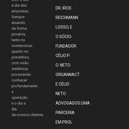
a dia das
DR. IROS
empresas.
Sempre
REICHMANN
atuando
LOSSO, E
de forma
proativa,
O SÓCIO-
tanto no
contencioso
FUNDADOR
quanto no
CÉLIO P.
preventivo,
com visão
O. NETO.
sistêmica,
procurando
ORGANNACT
conhecer
E CÉLIO
profundamente
a
NETO
operação
ADVOGADOS:UMA
e o dia a
dia
PARCERIA
de nossos clientes.
EM PROL