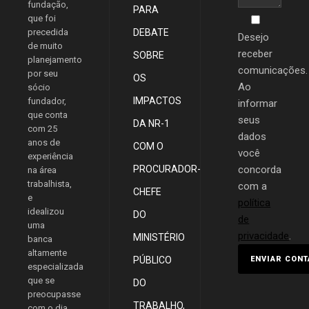
fundação,
PARA
que foi
precedida
DEBATE
Desejo
de muito
receber
SOBRE
planejamento
comunicações.
por seu
OS
Ao
sócio
IMPACTOS
fundador,
informar
que conta
seus
DA NR-1
com 25
dados
anos de
COM O
você
experiência
PROCURADOR-
concorda
na área
trabalhista,
com a
CHEFE
e
política
idealizou
DO
de
uma
privacidade
.
MINISTÉRIO
banca
altamente
PÚBLICO
especializada
que se
DO
preocupasse
TRABALHO,
com o dia