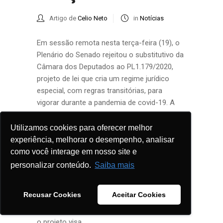
Artigo de
Celio Neto
in
Notícias
Em sessão remota nesta terça-feira (19), o
Plenário do Senado rejeitou o substitutivo da
Câmara dos Deputados ao PL1.179/2020,
projeto de lei que cria um regime jurídico
especial, com regras transitórias, para
vigorar durante a pandemia de covid-19. A
matéria havia sido aprovada no Senado no
mês de abril e, em seguida, enviada à Câmara
Utilizamos cookies para oferecer melhor
Utilizamos cookies para oferecer melhor
dos Deputados. Modificado na Câmara, o
experiência, melhorar o desempenho, analisar
experiência, melhorar o desempenho, analisar
texto retornou ao Senado como um
como você interage em nosso site e
como você interage em nosso site e
substitutivo, para mais uma votação. Como
personalizar conteúdo.
personalizar conteúdo.
Saiba mais
Saiba mais
o substitutivo foi rejeitado, o projeto do
Senado agora segue para sanção da
Recusar Cookies
Recusar Cookies
Aceitar Cookies
Aceitar Cookies
Presidência da República. De acordo com o
autor, senador Antonio Anastasia (PSD-MG),
o projeto visa...