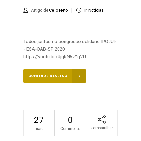
Artigo de
Celio Neto
in
Notícias
Todos juntos no congresso solidário IPOJUR
- ESA-OAB-SP 2020
https://youtu.be/UjgRN6vYqVU ...
CONTINUE READING
27
0
Compartilhar
maio
Comments