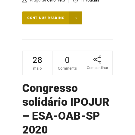
Artigo de
Celio Neto
in
Notícias
CONTINUE READING
28
0
Compartilhar
maio
Comments
Congresso
solidário IPOJUR
– ESA-OAB-SP
2020