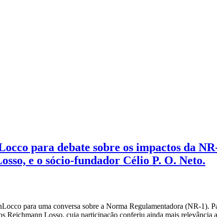
Locco para debate sobre os impactos da NR
sso, e o sócio-fundador Célio P. O. Neto.
Locco para uma conversa sobre a Norma Regulamentadora (NR-1). Parti
ros Reichmann Losso, cuja participação conferiu ainda mais relevância 