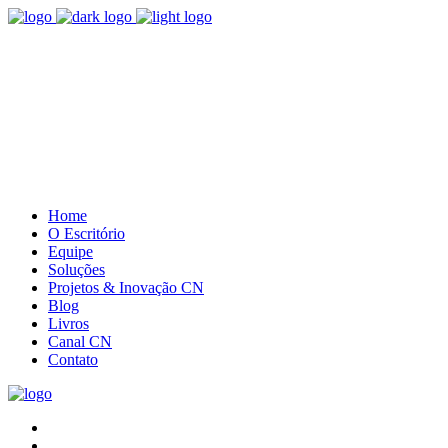
(41) 3085.5385
Entre em contato
Home
O Escritório
Equipe
Soluções
Projetos & Inovação CN
Blog
Livros
Canal CN
Contato