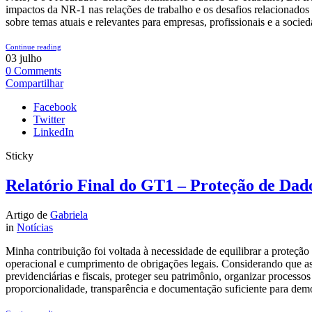
impactos da NR-1 nas relações de trabalho e os desafios relacionados
sobre temas atuais e relevantes para empresas, profissionais e a socieda
Continue reading
03
julho
0
Comments
Compartilhar
Facebook
Twitter
LinkedIn
Sticky
Relatório Final do GT1 – Proteção de Da
Artigo de
Gabriela
in
Notícias
Minha contribuição foi voltada à necessidade de equilibrar a proteçã
operacional e cumprimento de obrigações legais. Considerando que as em
previdenciárias e fiscais, proteger seu patrimônio, organizar processos
proporcionalidade, transparência e documentação suficiente para dem