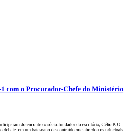
-1 com o Procurador-Chefe do Ministério
ciparam do encontro o sócio-fundador do escritório, Célio P. O.
ao debate, em um bate-papo descontraído que abordou os principais