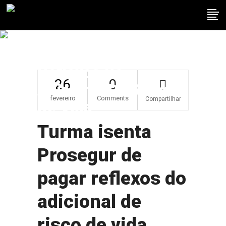
Turma Isenta
Prosegur De Pagar
Reflexos Do
26
0
Adicional De Risco
fevereiro
Comments
Compartilhar
De Vida
Turma isenta
Prosegur de
pagar reflexos do
adicional de
risco de vida