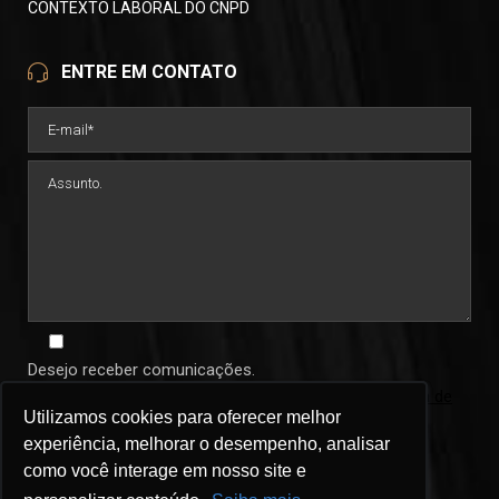
CONTEXTO LABORAL DO CNPD
ENTRE EM CONTATO
Desejo receber comunicações.
Ao informar seus dados você concorda com a
política de
Utilizamos cookies para oferecer melhor
Utilizamos cookies para oferecer melhor
privacidade
.
experiência, melhorar o desempenho, analisar
experiência, melhorar o desempenho, analisar
como você interage em nosso site e
como você interage em nosso site e