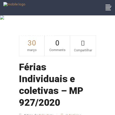
Férias Individuais E
Coletivas – MP
927/2020
30
0
março
Comments
Compartilhar
Férias
Individuais e
coletivas – MP
927/2020