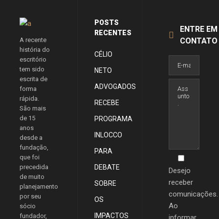
POSTS
ENTRE EM
RECENTES
A recente
CONTATO
história do
CÉLIO
escritório
tem sido
NETO
escrita de
ADVOGADOS
forma
rápida.
RECEBE
São mais
de 15
PROGRAMA
anos
INLOCCO
desde a
fundação,
PARA
que foi
precedida
DEBATE
Desejo
de muito
receber
SOBRE
planejamento
comunicações.
por seu
OS
Ao
sócio
IMPACTOS
fundador,
informar