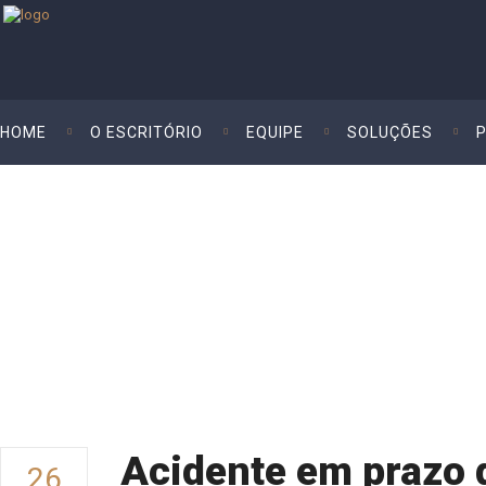
HOME
O ESCRITÓRIO
EQUIPE
SOLUÇÕES
Acidente Em
Celio Neto
>
Sem categoria
Prazo De
>
Acidente em prazo de
experiência
Experiência
Acidente em prazo 
26