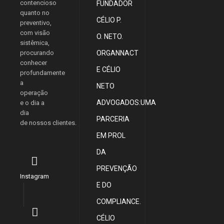
contencioso
FUNDADOR
quanto no
CÉLIO P.
preventivo,
com visão
O. NETO.
sistêmica,
procurando
ORGANNACT
conhecer
E CÉLIO
profundamente
a
NETO
operação
ADVOGADOS:UMA
e o dia a
dia
PARCERIA
de nossos clientes.
EM PROL
DA
PREVENÇÃO
Instagram
E DO
COMPLIANCE.
CÉLIO