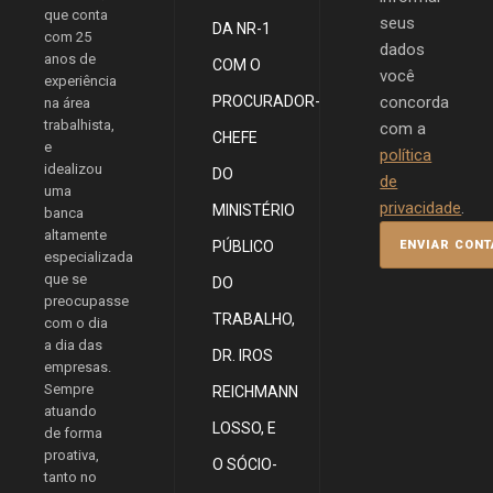
que conta
seus
DA NR-1
com 25
dados
anos de
COM O
você
experiência
PROCURADOR-
concorda
na área
trabalhista,
com a
CHEFE
e
política
idealizou
DO
de
uma
privacidade
.
MINISTÉRIO
banca
altamente
PÚBLICO
especializada
que se
DO
preocupasse
TRABALHO,
com o dia
a dia das
DR. IROS
empresas.
Sempre
REICHMANN
atuando
LOSSO, E
de forma
proativa,
O SÓCIO-
tanto no