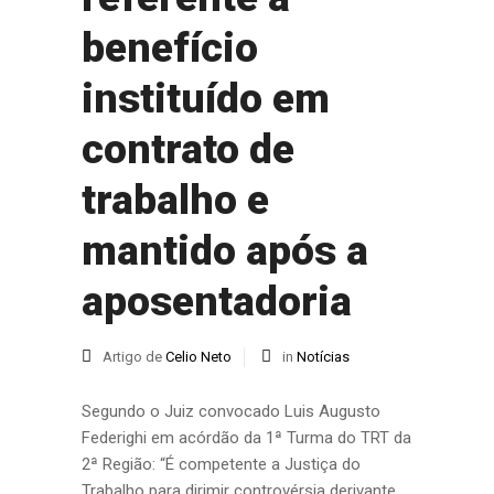
benefício
instituído em
contrato de
trabalho e
mantido após a
aposentadoria
Artigo de
Celio Neto
in
Notícias
Segundo o Juiz convocado Luis Augusto
Federighi em acórdão da 1ª Turma do TRT da
2ª Região: “É competente a Justiça do
Trabalho para dirimir controvérsia derivante