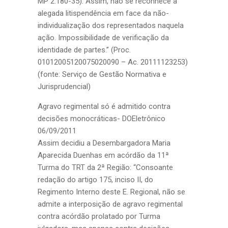
MP 2.180-35). Assim, não se reconhece a
alegada litispendência em face da não-
individualização dos representados naquela
ação. Impossibilidade de verificação da
identidade de partes.” (Proc.
01012005120075020090 – Ac. 20111123253)
(fonte: Serviço de Gestão Normativa e
Jurisprudencial)
Agravo regimental só é admitido contra
decisões monocráticas- DOEletrônico
06/09/2011
Assim decidiu a Desembargadora Maria
Aparecida Duenhas em acórdão da 11ª
Turma do TRT da 2ª Região: “Consoante
redação do artigo 175, inciso II, do
Regimento Interno deste E. Regional, não se
admite a interposição de agravo regimental
contra acórdão prolatado por Turma