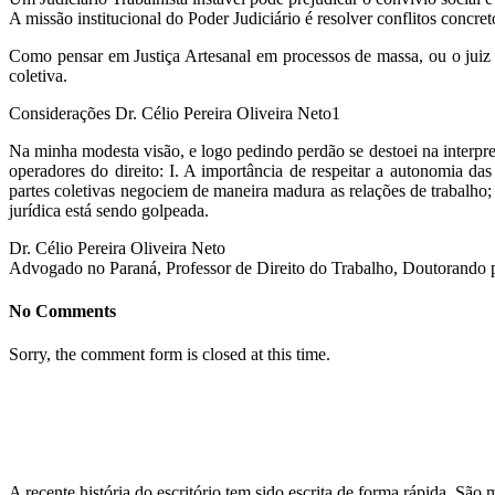
A missão institucional do Poder Judiciário é resolver conflitos concre
Como pensar em Justiça Artesanal em processos de massa, ou o juiz q
coletiva.
Considerações Dr. Célio Pereira Oliveira Neto1
Na minha modesta visão, e logo pedindo perdão se destoei na interpre
operadores do direito: I. A importância de respeitar a autonomia da
partes coletivas negociem de maneira madura as relações de trabalho; 
jurídica está sendo golpeada.
Dr. Célio Pereira Oliveira Neto
Advogado no Paraná, Professor de Direito do Trabalho, Doutorando
No Comments
Sorry, the comment form is closed at this time.
A recente história do escritório tem sido escrita de forma rápida. Sã