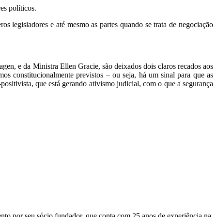
es políticos.
ros legisladores e até mesmo as partes quando se trata de negociação
gen, e da Ministra Ellen Gracie, são deixados dois claros recados aos
mos constitucionalmente previstos – ou seja, há um sinal para que as
positivista, que está gerando ativismo judicial, com o que a segurança
mento por seu sócio fundador, que conta com 25 anos de experiência na