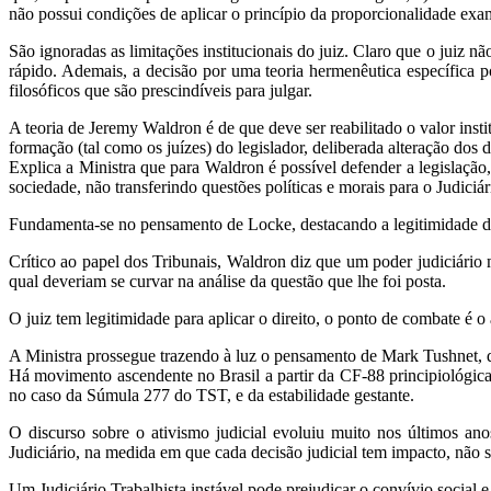
não possui condições de aplicar o princípio da proporcionalidade exa
São ignoradas as limitações institucionais do juiz. Claro que o jui
rápido. Ademais, a decisão por uma teoria hermenêutica específica p
filosóficos que são prescindíveis para julgar.
A teoria de Jeremy Waldron é de que deve ser reabilitado o valor insti
formação (tal como os juízes) do legislador, deliberada alteração dos di
Explica a Ministra que para Waldron é possível defender a legislação
sociedade, não transferindo questões políticas e morais para o Judiciár
Fundamenta-se no pensamento de Locke, destacando a legitimidade da 
Crítico ao papel dos Tribunais, Waldron diz que um poder judiciário m
qual deveriam se curvar na análise da questão que lhe foi posta.
O juiz tem legitimidade para aplicar o direito, o ponto de combate é o
A Ministra prossegue trazendo à luz o pensamento de Mark Tushnet, q
Há movimento ascendente no Brasil a partir da CF-88 principiológica,
no caso da Súmula 277 do TST, e da estabilidade gestante.
O discurso sobre o ativismo judicial evoluiu muito nos últimos ano
Judiciário, na medida em que cada decisão judicial tem impacto, não s
Um Judiciário Trabalhista instável pode prejudicar o convívio social e 