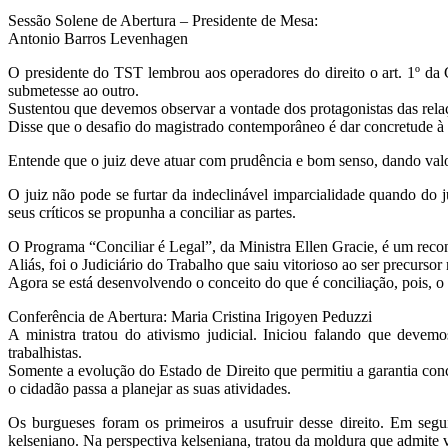
Sessão Solene de Abertur
a – Presidente de Mesa:
Antonio Barros Levenhagen
O presidente do TST lembrou aos operadores do direito o art. 1º da 
submetesse ao outro.
Sustentou que devemos observar a vontade dos protagonistas das relaç
Disse que o desafio do magistrado contemporâneo é dar concretude à C
Entende que o juiz deve atuar com prudência e bom senso, dando valo
O juiz não pode se furtar da indeclinável imparcialidade quando do j
seus críticos se propunha a conciliar as partes.
O Programa “Conciliar é Legal”, da Ministra Ellen Gracie, é um reco
Aliás, foi o Judiciário do Trabalho que saiu vitorioso ao ser precursor
Agora se está desenvolvendo o conceito do que é conciliação, pois, o J
Conferência de Abertura: Maria Cristina Irigoyen Peduzzi
A ministra tratou do ativismo judicial. Iniciou falando que devem
trabalhistas.
Somente a evolução do Estado de Direito que permitiu a garantia concr
o cidadão passa a planejar as suas atividades.
Os burgueses foram os primeiros a usufruir desse direito. Em segui
kelseniano. Na perspectiva kelseniana, tratou da moldura que admite v