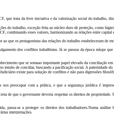
CF, que trata da livre iniciativa e da valorização social do trabalh
ões do trabalho, exceção feita ao núcleo duro de proteção, como higien
F, combinando esses valores, harmonizando as relações entre capital e
r ao que os protagonistas das relações do trabalho estabeleceram de 
ulgamento dos conflitos trabalhistas. Já se passou da época míope que a
nhecimento que se somaao importante papel elevado da conciliação em t
 no intuito de conciliar, buscando a pacificação social. A paternidade do
udiciário existe para solução de conflitos e não para digressões filosófi
os nos preocupar com a prática, e que a segurança jurídica é impre
eta de que o governante deveria respeitar os direitos de propriedade. S
da, passa-se a proteger os direitos dos trabalhadores.Numa análise hi
árias interpretações.