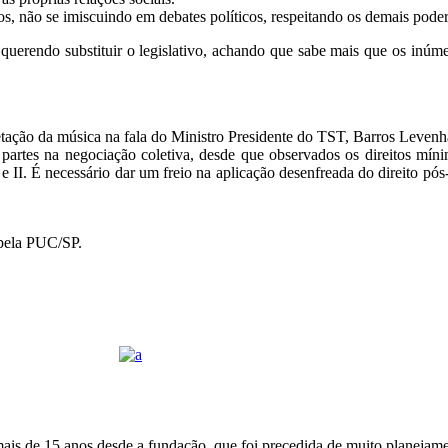
tos, não se imiscuindo em debates políticos, respeitando os demais poder
uerendo substituir o legislativo, achando que sabe mais que os inúme
tação da música na fala do Ministro Presidente do TST, Barros Levenha
s partes na negociação coletiva, desde que observados os direitos míni
e II. É necessário dar um freio na aplicação desenfreada do direito pós-
 pela PUC/SP.
o mais de 15 anos desde a fundação, que foi precedida de muito planeja