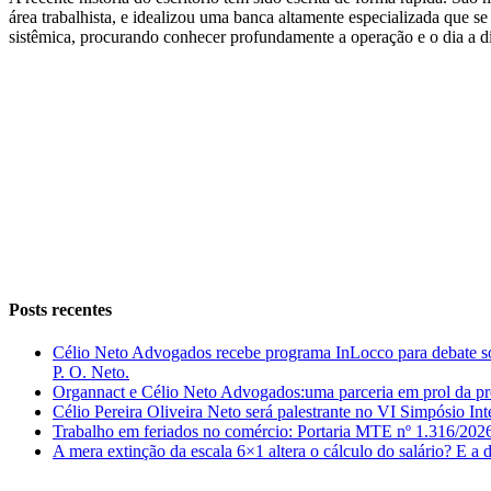
área trabalhista, e idealizou uma banca altamente especializada que 
sistêmica, procurando conhecer profundamente a operação e o dia a di
Instagram
Facebook
LinkedIn
Posts recentes
Célio Neto Advogados recebe programa InLocco para debate so
P. O. Neto.
Organnact e Célio Neto Advogados:uma parceria em prol da pr
Célio Pereira Oliveira Neto será palestrante no VI Simpósio In
Trabalho em feriados no comércio: Portaria MTE nº 1.316/202
A mera extinção da escala 6×1 altera o cálculo do salário? E a