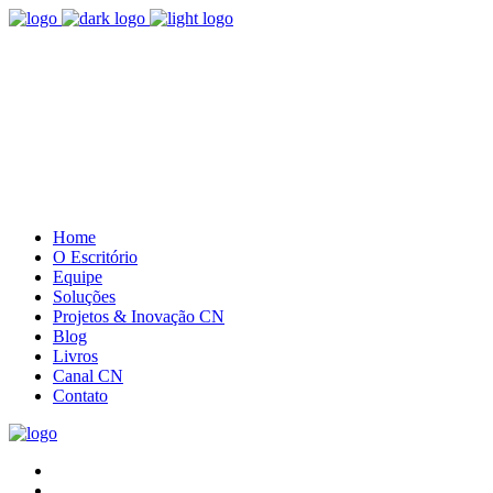
(41) 3085.5385
Entre em contato
Home
O Escritório
Equipe
Soluções
Projetos & Inovação CN
Blog
Livros
Canal CN
Contato