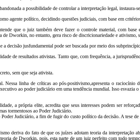
andonada a possibilidade de controlar a interpretação legal, instaura-se
omo agente político, decidindo questões judiciais, com base em critérios
ende que o juiz também deve fazer o controle material, com base em
ria de Dworkin, no entanto, gera risco de discricionariedade e ativismo,
 a decisão jusfundamental pode ser buscada por meio dos subprincípios
idade de resultados ativistas. Tanto que, com frequência, a jurisprudênc
eto, sem que seja ativista.
l. Nessa linha de críticas ao pós-positivismo,apresenta o raciocíni
 executivo ao poder judiciário em uma tendência mundial. Isso esvazia o p
idade, a própria elite, acredita que seus interesses podem ser reforçad
mas tormentosos ao Poder Judiciário.
oder Judiciário, a fim de fugir do custo político da decisão. A tese de H
ivismo deriva do fato de que os juízes adotam teoria da interpretação
a teoria de Dworkin, pois, esta parte de um juiz perfeito com todo tempo