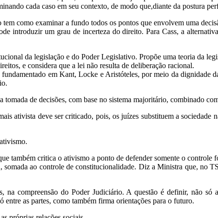
minando cada caso em seu contexto, de modo que,diante da postura perf
z não tem como examinar a fundo todos os pontos que envolvem uma decis
ode introduzir um grau de incerteza do direito. Para Cass, a alternati
tucional da legislação e do Poder Legislativo. Propõe uma teoria da legi
reitos, e considera que a lei não resulta de deliberação racional.
, fundamentado em Kant, Locke e Aristóteles, por meio da dignidade da
io.
tomada de decisões, com base no sistema majoritário, combinado com a
ais ativista deve ser criticado, pois, os juízes substituem a sociedade 
 ativismo.
ue também critica o ativismo a ponto de defender somente o controle fo
 somada ao controle de constitucionalidade. Diz a Ministra que, no TS
s, na compreensão do Poder Judiciário. A questão é definir, não só 
ó entre as partes, como também firma orientações para o futuro.
as próprias relações sociais.