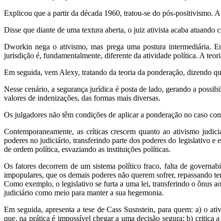
Explicou que a partir da década 1960, tratou-se do pós-positivismo. Ab
Disse que diante de uma textura aberta, o juiz ativista acaba atuando c
Dworkin nega o ativismo, mas prega uma postura intermediária. Ent
jurisdição é, fundamentalmente, diferente da atividade política. A teo
Em seguida, vem Alexy, tratando da teoria da ponderação, dizendo que
Nesse cenário, a segurança jurídica é posta de lado, gerando a possibil
valores de indenizações, das formas mais diversas.
Os julgadores não têm condições de aplicar a ponderação no caso concr
Contemporaneamente, as críticas crescem quanto ao ativismo judicia
poderes no judiciário, transferindo parte dos poderes do legislativo e
de ordem política, esvaziando as instituições políticas.
Os fatores decorrem de um sistema político fraco, falta de governabil
impopulares, que os demais poderes não querem sofrer, repassando te
Como exemplo, o legislativo se furta a uma lei, transferindo o ônus ao P
judiciário como meio para manter a sua hegemonia.
Em seguida, apresenta a tese de Cass Susnstein, para quem: a) o at
que, na prática é impossível chegar a uma decisão segura; b) critica 