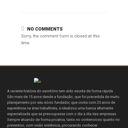
NO COMMENTS
Sorry, the comment form is closed at this
time.
A recente história do escritório tem sido escrita de forma rápida.
São mais de 15 anos desde a fundação, que foi precedida de muito
planejamento por seu sócio fundador, que conta com 25 anos de
experiência na área trabalhista, e idealizou uma banca altamente
especializada que se preocupasse com o dia a dia das empresas.
Sempre atuando de forma proativa, tanto no contencioso quanto no
preventivo, com visão sistêmica, procurando conhecer