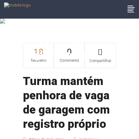
Turma Mantém
Penhora De Vaga De
Garagem Com
18
0
Registro Próprio
fevereiro
Comments
Compartilhar
Turma mantém
penhora de vaga
de garagem com
registro próprio