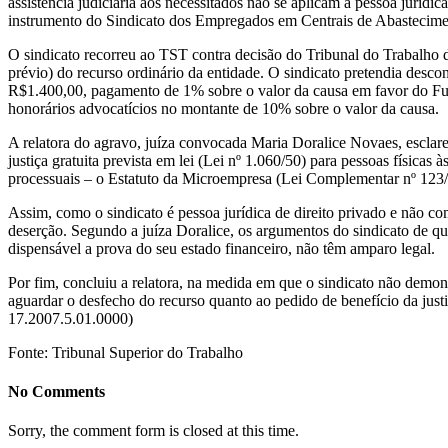
assistência judiciária aos necessitados não se aplicam à pessoa juríd
instrumento do Sindicato dos Empregados em Centrais de Abasteci
O sindicato recorreu ao TST contra decisão do Tribunal do Trabalho da
prévio) do recurso ordinário da entidade. O sindicato pretendia descon
R$1.400,00, pagamento de 1% sobre o valor da causa em favor do Fund
honorários advocatícios no montante de 10% sobre o valor da causa.
A relatora do agravo, juíza convocada Maria Doralice Novaes, esclare
justiça gratuita prevista em lei (Lei nº 1.060/50) para pessoas físicas
processuais – o Estatuto da Microempresa (Lei Complementar nº 123/0
Assim, como o sindicato é pessoa jurídica de direito privado e não co
deserção. Segundo a juíza Doralice, os argumentos do sindicato de qu
dispensável a prova do seu estado financeiro, não têm amparo legal.
Por fim, concluiu a relatora, na medida em que o sindicato não demons
aguardar o desfecho do recurso quanto ao pedido de benefício da justi
17.2007.5.01.0000)
Fonte: Tribunal Superior do Trabalho
No Comments
Sorry, the comment form is closed at this time.