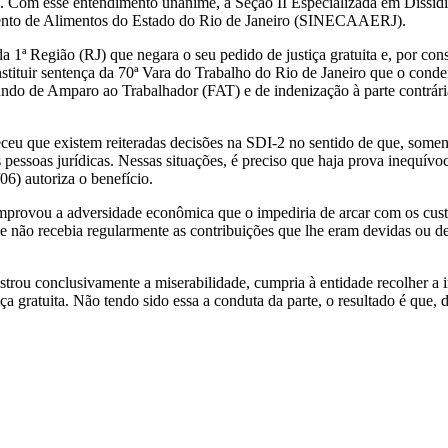
ica. Com esse entendimento unânime, a Seção II Especializada em Dissíd
mento de Alimentos do Estado do Rio de Janeiro (SINECAAERJ).
 1ª Região (RJ) que negara o seu pedido de justiça gratuita e, por cons
stituir sentença da 70ª Vara do Trabalho do Rio de Janeiro que o conden
o de Amparo ao Trabalhador (FAT) e de indenização à parte contrária 
ceu que existem reiteradas decisões na SDI-2 no sentido de que, soment
 às pessoas jurídicas. Nessas situações, é preciso que haja prova inequív
6) autoriza o benefício.
mprovou a adversidade econômica que o impediria de arcar com os custos
e não recebia regularmente as contribuições que lhe eram devidas ou de
trou conclusivamente a miserabilidade, cumpria à entidade recolher a im
ça gratuita. Não tendo sido essa a conduta da parte, o resultado é que,