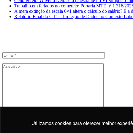
Célio Pereira Oliveira Neto será palestrante no VI Simpósio In
Trabalho em feriados no comércio: Portaria MTE nº 1.316/202
A mera extinção da escala 6×1 altera o cálculo do salário? E a
Relatório Final do GT1 – Proteção de Dados no Contexto La
ENTRE EM CONTATO
Utilizamos cookies para oferecer melhor experi
Utilizamos cookies para oferecer melhor experi
Desejo receber comunicações.