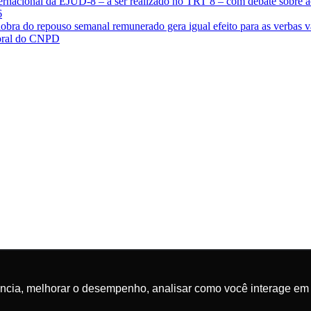
ternacional da EJUD-8 – a ser realizado no TRT 8 – com debate sobre ac
6
 dobra do repouso semanal remunerado gera igual efeito para as verbas v
boral do CNPD
ência, melhorar o desempenho, analisar como você interage em 
ência, melhorar o desempenho, analisar como você interage em 