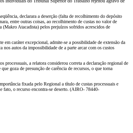
ios Individuais do Tribunal Superior do Trabalho rejeitou agravo de
eqüência, declarara a deserção (falta de recolhimento do depósito
ara, entre outras coisas, ao recolhimento de custas no valor de
(Makro Atacadista) pelos prejuízos sofridos acrescidos de
e em caráter excepcional, admite-se a possibilidade de extensão da
oca nos autos da impossibilidade de a parte arcar com os custos
 processuais, a relatora considerou correta a declaração regional de
 que goza de presunção de carência de recursos, o que torna
portância fixada pelo Regional a título de custas processuais e
 de fato, o recurso encontra-se deserto. (AIRO- 78440-