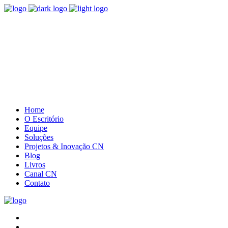
(41) 3085.5385
Entre em contato
Home
O Escritório
Equipe
Soluções
Projetos & Inovação CN
Blog
Livros
Canal CN
Contato