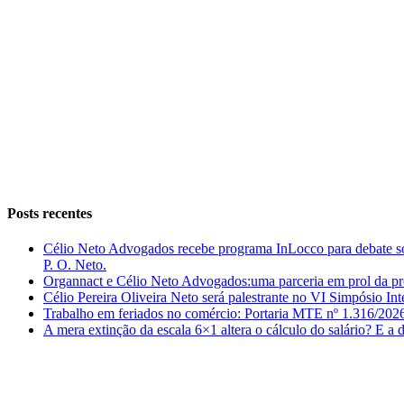
Instagram
Facebook
LinkedIn
Posts recentes
Célio Neto Advogados recebe programa InLocco para debate so
P. O. Neto.
Organnact e Célio Neto Advogados:uma parceria em prol da pr
Célio Pereira Oliveira Neto será palestrante no VI Simpósio In
Trabalho em feriados no comércio: Portaria MTE nº 1.316/202
A mera extinção da escala 6×1 altera o cálculo do salário? E a
ENTRE EM CONTATO