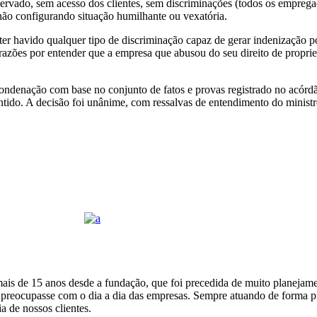
reservado, sem acesso dos clientes, sem discriminações (todos os empre
ão configurando situação humilhante ou vexatória.
er havido qualquer tipo de discriminação capaz de gerar indenização po
razões por entender que a empresa que abusou do seu direito de proprie
ondenação com base no conjunto de fatos e provas registrado no acórdã
tido. A decisão foi unânime, com ressalvas de entendimento do ministr
o mais de 15 anos desde a fundação, que foi precedida de muito planeja
se preocupasse com o dia a dia das empresas. Sempre atuando de forma p
a de nossos clientes.