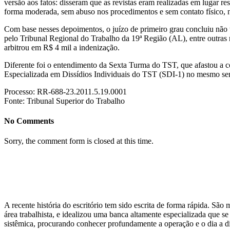
versão aos fatos: disseram que as revistas eram realizadas em lugar 
forma moderada, sem abuso nos procedimentos e sem contato físico, n
Com base nesses depoimentos, o juízo de primeiro grau concluiu não t
pelo Tribunal Regional do Trabalho da 19ª Região (AL), entre outras 
arbitrou em R$ 4 mil a indenização.
Diferente foi o entendimento da Sexta Turma do TST, que afastou a c
Especializada em Dissídios Individuais do TST (SDI-1) no mesmo sen
Processo: RR-688-23.2011.5.19.0001
Fonte: Tribunal Superior do Trabalho
No Comments
Sorry, the comment form is closed at this time.
A recente história do escritório tem sido escrita de forma rápida. Sã
área trabalhista, e idealizou uma banca altamente especializada que 
sistêmica, procurando conhecer profundamente a operação e o dia a di