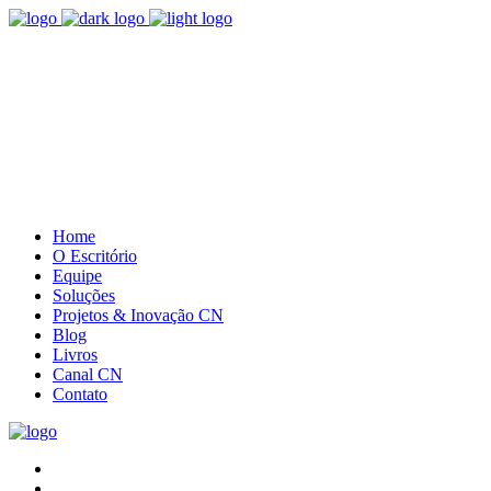
(41) 3085.5385
Entre em contato
Home
O Escritório
Equipe
Soluções
Projetos & Inovação CN
Blog
Livros
Canal CN
Contato