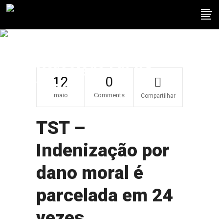
TST – Indenização
Por Dano Moral É
Parcelada Em 24
12
0
Vezes
maio
Comments
Compartilhar
TST –
Indenização por
dano moral é
parcelada em 24
vezes