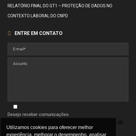
RELATÓRIO FINAL DO GT1 – PROTEÇÃO DE DADOS NO
CONTEXTO LABORAL DO CNPD
ENTRE EM CONTATO
Desejo receber comunicações.
Ao informar seus dados você concorda com a
política de
Utilizamos cookies para oferecer melhor
Utilizamos cookies para oferecer melhor
privacidade
.
experiência, melhorar o desempenho, analisar
experiência, melhorar o desempenho, analisar