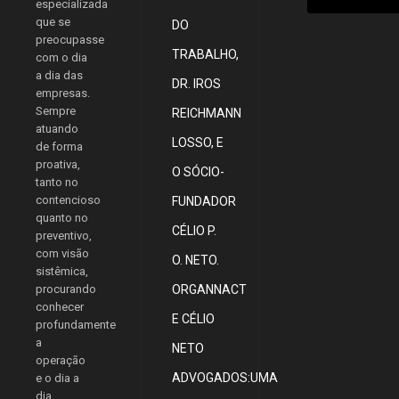
especializada
que se
DO
preocupasse
TRABALHO,
com o dia
a dia das
DR. IROS
empresas.
Sempre
REICHMANN
atuando
LOSSO, E
de forma
proativa,
O SÓCIO-
tanto no
contencioso
FUNDADOR
quanto no
CÉLIO P.
preventivo,
com visão
O. NETO.
sistêmica,
procurando
ORGANNACT
conhecer
E CÉLIO
profundamente
a
NETO
operação
ADVOGADOS:UMA
e o dia a
dia