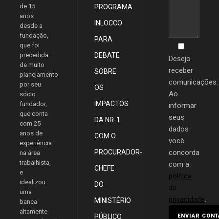
de 15
PROGRAMA
anos
INLOCCO
desde a
fundação,
PARA
que foi
precedida
DEBATE
Desejo
de muito
receber
SOBRE
planejamento
comunicações.
por seu
OS
Ao
sócio
IMPACTOS
fundador,
informar
que conta
seus
DA NR-1
com 25
dados
anos de
COM O
você
experiência
PROCURADOR-
concorda
na área
trabalhista,
com a
CHEFE
e
política
idealizou
DO
de
uma
privacidade
.
MINISTÉRIO
banca
altamente
PÚBLICO