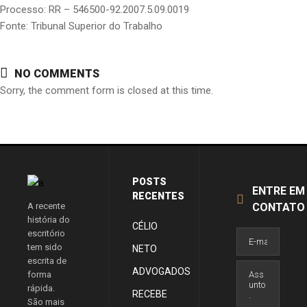
Processo: RR – 546500-92.2007.5.09.0019
Fonte: Tribunal Superior do Trabalho
NO COMMENTS
Sorry, the comment form is closed at this time.
POSTS
ENTRE EM
RECENTES
A recente
CONTATO
história do
CÉLIO
escritório
tem sido
NETO
escrita de
ADVOGADOS
forma
rápida.
RECEBE
São mais