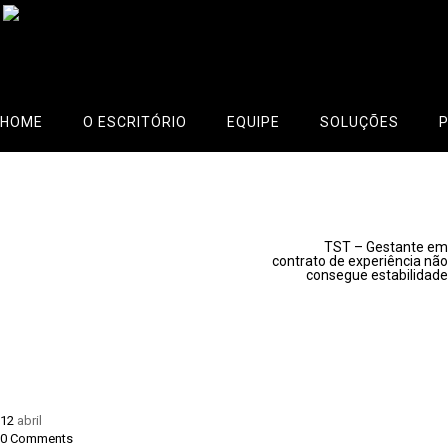
HOME
O ESCRITÓRIO
EQUIPE
SOLUÇÕES
TST – Gestante
Em Contrato De
Celio Neto
>
Notícias
>
Experiência
TST – Gestante em
contrato de experiência não
consegue estabilidade
Não Consegue
Estabilidade
12
abril
0
Comments