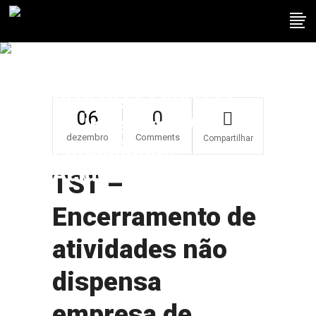
TST – Encerramento
De Atividades Não
Dispensa Empresa
06
0
De Indenizar Por
dezembro
Comments
Compartilhar
Estabilidade
Acidentária
TST –
Encerramento de
atividades não
dispensa
empresa de