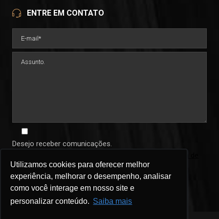
ENTRE EM CONTATO
Desejo receber comunicações.
Ao informar seus dados você concorda com a
política de
Utilizamos cookies para oferecer melhor
Utilizamos cookies para oferecer melhor
privacidade
.
experiência, melhorar o desempenho, analisar
experiência, melhorar o desempenho, analisar
como você interage em nosso site e
como você interage em nosso site e
personalizar conteúdo.
personalizar conteúdo.
Saiba mais
Saiba mais