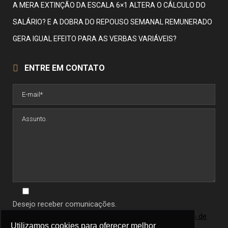
A MERA EXTINÇÃO DA ESCALA 6×1 ALTERA O CÁLCULO DO
SALÁRIO? E A DOBRA DO REPOUSO SEMANAL REMUNERADO
GERA IGUAL EFEITO PARA AS VERBAS VARIÁVEIS?
ENTRE EM CONTATO
Desejo receber comunicações.
Ao informar seus dados você concorda com a
política de
Utilizamos cookies para oferecer melhor
Utilizamos cookies para oferecer melhor