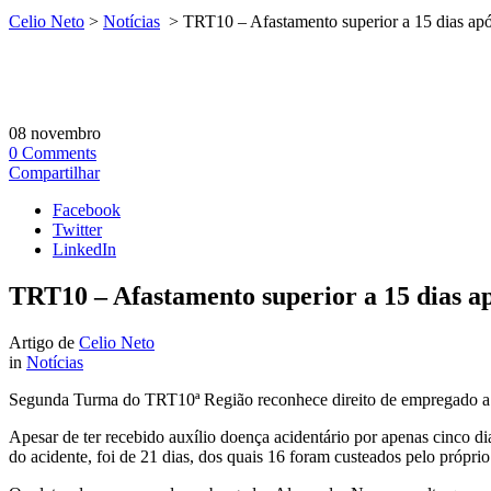
Celio Neto
>
Notícias
>
TRT10 – Afastamento superior a 15 dias após
08
novembro
0
Comments
Compartilhar
Facebook
Twitter
LinkedIn
TRT10 – Afastamento superior a 15 dias apó
Artigo de
Celio Neto
in
Notícias
Segunda Turma do TRT10ª Região reconhece direito de empregado a est
Apesar de ter recebido auxílio doença acidentário por apenas cinco dia
do acidente, foi de 21 dias, dos quais 16 foram custeados pelo própri