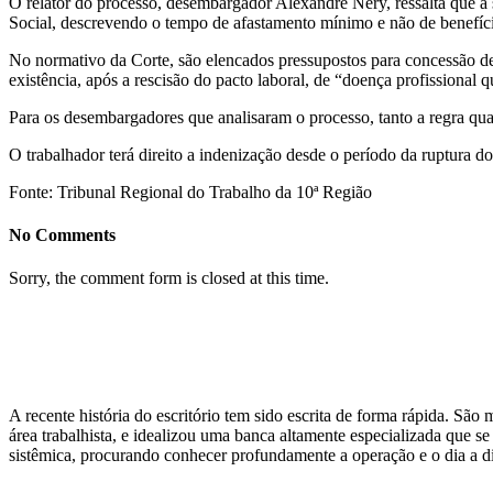
O relator do processo, desembargador Alexandre Nery, ressalta que a 
Social, descrevendo o tempo de afastamento mínimo e não de benefíci
No normativo da Corte, são elencados pressupostos para concessão de
existência, após a rescisão do pacto laboral, de “doença profissiona
Para os desembargadores que analisaram o processo, tanto a regra qua
O trabalhador terá direito a indenização desde o período da ruptura d
Fonte: Tribunal Regional do Trabalho da 10ª Região
No Comments
Sorry, the comment form is closed at this time.
A recente história do escritório tem sido escrita de forma rápida. Sã
área trabalhista, e idealizou uma banca altamente especializada que 
sistêmica, procurando conhecer profundamente a operação e o dia a di