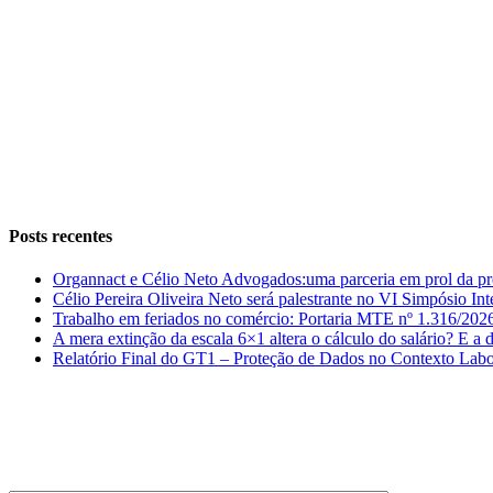
Instagram
Facebook
LinkedIn
Posts recentes
Organnact e Célio Neto Advogados:uma parceria em prol da pr
Célio Pereira Oliveira Neto será palestrante no VI Simpósio In
Trabalho em feriados no comércio: Portaria MTE nº 1.316/202
A mera extinção da escala 6×1 altera o cálculo do salário? E a
Relatório Final do GT1 – Proteção de Dados no Contexto La
ENTRE EM CONTATO