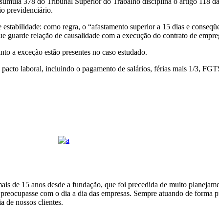
súmula 378 do Tribunal Superior do Trabalho disciplina o artigo 118 da
o previdenciário.
 estabilidade: como regra, o “afastamento superior a 15 dias e conseqü
l que guarde relação de causalidade com a execução do contrato de empre
nto a exceção estão presentes no caso estudado.
o pacto laboral, incluindo o pagamento de salários, férias mais 1/3, F
o mais de 15 anos desde a fundação, que foi precedida de muito planeja
se preocupasse com o dia a dia das empresas. Sempre atuando de forma p
a de nossos clientes.