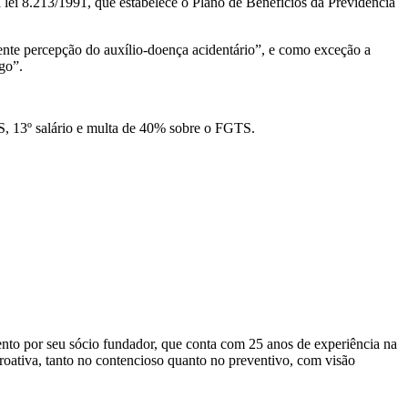
 lei 8.213/1991, que estabelece o Plano de Benefícios da Previdência
ente percepção do auxílio-doença acidentário”, e como exceção a
go”.
GTS, 13º salário e multa de 40% sobre o FGTS.
mento por seu sócio fundador, que conta com 25 anos de experiência na
roativa, tanto no contencioso quanto no preventivo, com visão