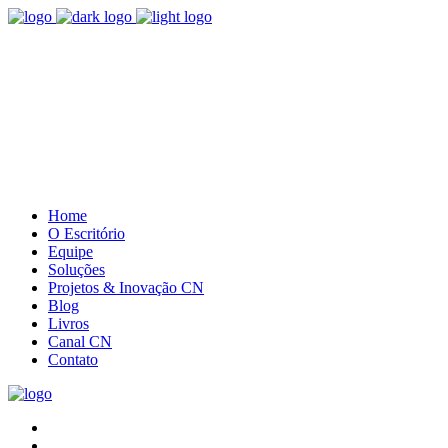
(41) 3085.5385
Entre em contato
Home
O Escritório
Equipe
Soluções
Projetos & Inovação CN
Blog
Livros
Canal CN
Contato