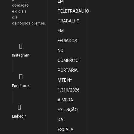
EM
operação
TELETRABALHO
e o dia a
dia
TRABALHO
de nossos clientes.
EM
FERIADOS
NO
Instagram
COMÉRCIO:
PORTARIA
MTE Nº
Facebook
1.316/2026
A MERA
EXTINÇÃO
LinkedIn
DA
ESCALA