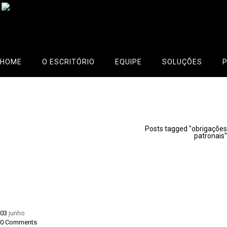
HOME
O ESCRITÓRIO
EQUIPE
SOLUÇÕES
Obrigações
Celio Neto
>
Posts tagged "obrigações
Patronais Tag
patronais"
03
junho
0
Comments