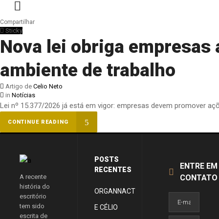
Compartilhar
Sticky
Nova lei obriga empresas 
ambiente de trabalho
Artigo de
Celio Neto
in
Notícias
Lei nº 15.377/2026 já está em vigor: empresas devem promover aç
CONTINUE READING
POSTS
ENTRE EM
RECENTES
A recente
CONTATO
história do
ORGANNACT
escritório
tem sido
E CÉLIO
escrita de