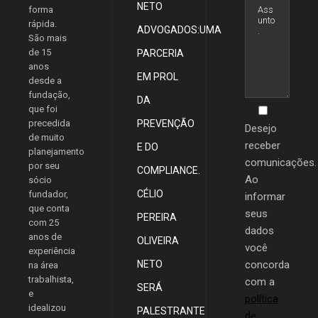
NETO
forma
rápida.
ADVOGADOS:UMA
São mais
de 15
PARCERIA
anos
EM PROL
desde a
fundação,
DA
que foi
precedida
PREVENÇÃO
Desejo
de muito
receber
E DO
planejamento
comunicações.
por seu
COMPLIANCE.
Ao
sócio
CÉLIO
fundador,
informar
que conta
seus
PEREIRA
com 25
dados
anos de
OLIVEIRA
você
experiência
NETO
concorda
na área
trabalhista,
com a
SERÁ
e
política
idealizou
PALESTRANTE
de