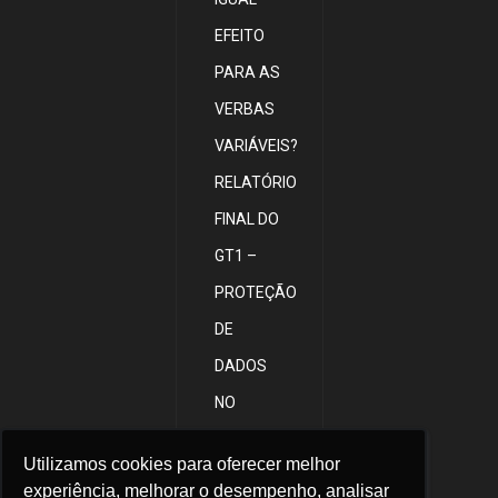
EFEITO
PARA AS
VERBAS
VARIÁVEIS?
RELATÓRIO
FINAL DO
GT1 –
PROTEÇÃO
DE
DADOS
NO
CONTEXTO
Utilizamos cookies para oferecer melhor
Utilizamos cookies para oferecer melhor
LABORAL
experiência, melhorar o desempenho, analisar
experiência, melhorar o desempenho, analisar