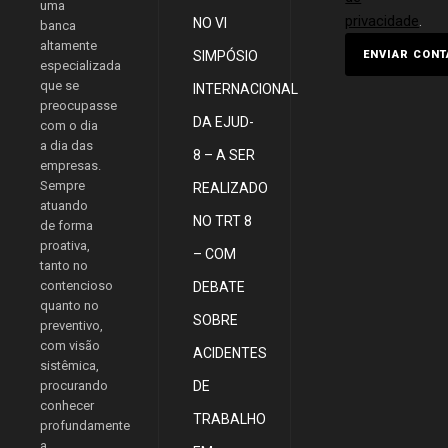
uma
privacidade
.
NO VI
banca
altamente
SIMPÓSIO
especializada
que se
INTERNACIONAL
preocupasse
DA EJUD-
com o dia
a dia das
8 – A SER
empresas.
Sempre
REALIZADO
atuando
NO TRT 8
de forma
proativa,
– COM
tanto no
contencioso
DEBATE
quanto no
SOBRE
preventivo,
com visão
ACIDENTES
sistêmica,
procurando
DE
conhecer
TRABALHO
profundamente
a