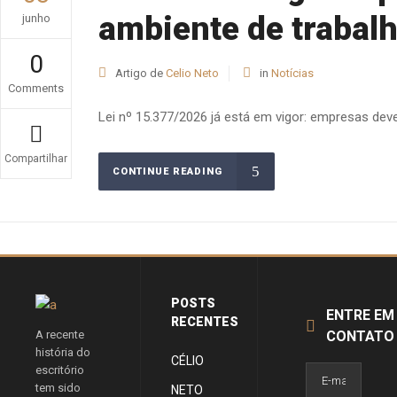
ambiente de trabal
junho
0
Artigo de
Celio Neto
in
Notícias
Comments
Lei nº 15.377/2026 já está em vigor: empresas d
Compartilhar
CONTINUE READING
POSTS
ENTRE EM
RECENTES
A recente
CONTATO
história do
CÉLIO
escritório
tem sido
NETO