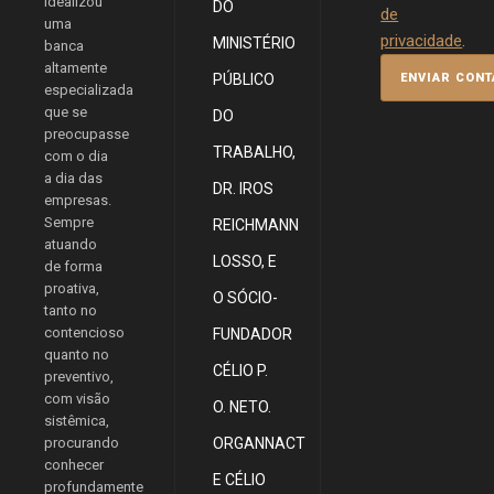
idealizou
DO
de
uma
privacidade
.
MINISTÉRIO
banca
altamente
PÚBLICO
especializada
que se
DO
preocupasse
TRABALHO,
com o dia
a dia das
DR. IROS
empresas.
Sempre
REICHMANN
atuando
LOSSO, E
de forma
proativa,
O SÓCIO-
tanto no
contencioso
FUNDADOR
quanto no
CÉLIO P.
preventivo,
com visão
O. NETO.
sistêmica,
procurando
ORGANNACT
conhecer
E CÉLIO
profundamente