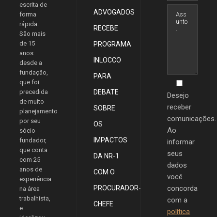
escrita de
ADVOGADOS
forma
rápida.
RECEBE
São mais
de 15
PROGRAMA
anos
INLOCCO
desde a
fundação,
PARA
que foi
precedida
DEBATE
Desejo
de muito
receber
SOBRE
planejamento
comunicações.
por seu
OS
Ao
sócio
IMPACTOS
fundador,
informar
que conta
seus
DA NR-1
com 25
dados
anos de
COM O
você
experiência
PROCURADOR-
concorda
na área
trabalhista,
com a
CHEFE
e
política