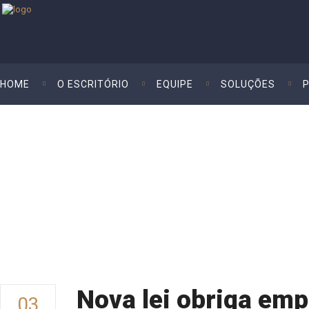
HOME
O ESCRITÓRIO
EQUIPE
SOLUÇÕES
Empregado Tag
Celio Neto
>
Posts tagged "empregado"
Nova lei obriga em
03