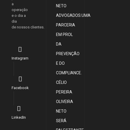
a
NETO
operação
ADVOGADOS:UMA
e o dia a
dia
PARCERIA
de nossos clientes.
EM PROL
DA
PREVENÇÃO
Instagram
E DO
COMPLIANCE.
CÉLIO
Facebook
PEREIRA
OLIVEIRA
NETO
LinkedIn
SERÁ