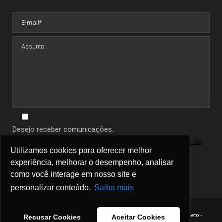
Desejo receber comunicações.
Ao informar seus dados você concorda com a
política de
Utilizamos cookies para oferecer melhor
Utilizamos cookies para oferecer melhor
privacidade
.
experiência, melhorar o desempenho, analisar
experiência, melhorar o desempenho, analisar
como você interage em nosso site e
como você interage em nosso site e
personalizar conteúdo.
personalizar conteúdo.
Saiba mais
Saiba mais
Copyright 2023 - Célio Neto -
Recusar Cookies
Recusar Cookies
Aceitar Cookies
Aceitar Cookies