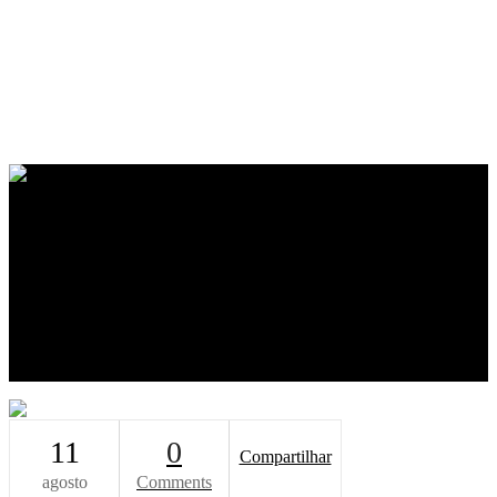
Home
O Escritório
Equipe
Soluções
Projetos & Inovação CN
Blog
Livros
Canal CN
Contato
11
0
Compartilhar
agosto
Comments