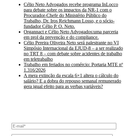
Célio Neto Advogados recebe programa InLocco
para debate sobre os impactos da NR-1 com o
Procurador-Chefe do Ministério Público do
Trabalho, Dr. Iros Reichmann Losso, e o sócio-
fundador Célio P. O. Neto.
Organnact e Célio Neto Advogados:uma parceria
em prol da prevenção e do compliance.
Célio Pereira Oliveira Neto será palestrante no VI
Simpósio Internacional da EJUD-8 – a ser realizado
no TRT 8 – com debate sobre acidentes de trabalho
em teletrabalho
Trabalho em feriados no comércio: Portaria MTE nº
1.316/2026
A mera extinção da escala 6×1 altera o cálculo do
salário? E a dobra do repouso semanal remunerado
gera igual efeito para as verbas variáveis?
ENTRE EM CONTATO