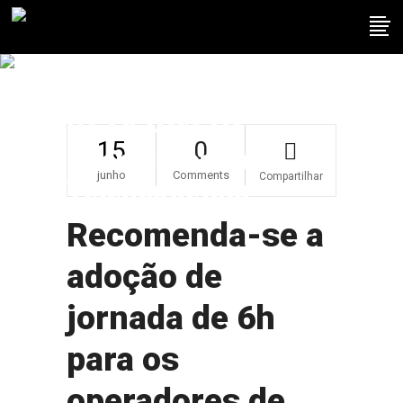
Recomenda-Se A
Adoção De Jornada
De 6h Para Os
15
0
Operadores De
junho
Comments
Compartilhar
Telemarketing
Recomenda-se a
adoção de
jornada de 6h
para os
operadores de