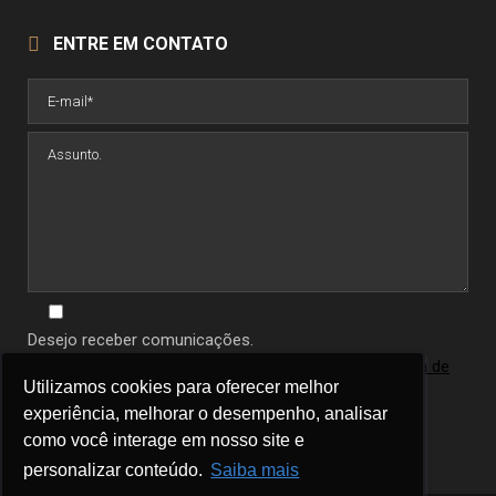
ENTRE EM CONTATO
Desejo receber comunicações.
Ao informar seus dados você concorda com a
política de
Utilizamos cookies para oferecer melhor
Utilizamos cookies para oferecer melhor
privacidade
.
experiência, melhorar o desempenho, analisar
experiência, melhorar o desempenho, analisar
como você interage em nosso site e
como você interage em nosso site e
personalizar conteúdo.
personalizar conteúdo.
Saiba mais
Saiba mais