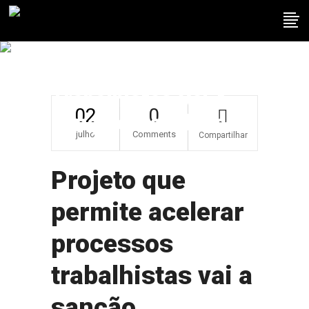
Projeto Que Permite
Acelerar Processos
Trabalhistas Vai A
02
0
Sanção Presidencial
julho
Comments
Compartilhar
Projeto que
permite acelerar
processos
trabalhistas vai a
sanção