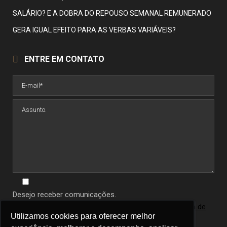
SALÁRIO? E A DOBRA DO REPOUSO SEMANAL REMUNERADO
GERA IGUAL EFEITO PARA AS VERBAS VARIÁVEIS?
ENTRE EM CONTATO
Desejo receber comunicações.
Ao informar seus dados você concorda com a
política de
Utilizamos cookies para oferecer melhor
Utilizamos cookies para oferecer melhor
privacidade
.