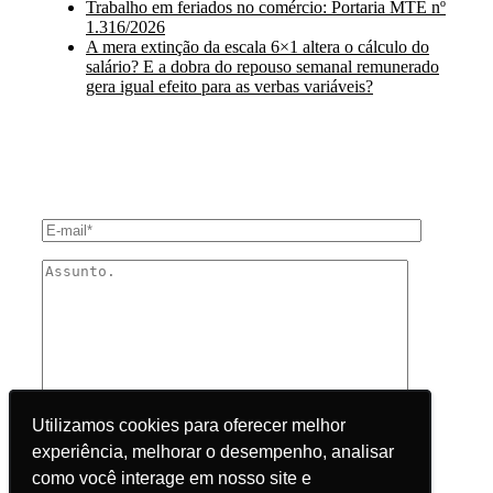
Trabalho em feriados no comércio: Portaria MTE nº
1.316/2026
A mera extinção da escala 6×1 altera o cálculo do
salário? E a dobra do repouso semanal remunerado
gera igual efeito para as verbas variáveis?
ENTRE EM CONTATO
Utilizamos cookies para oferecer melhor
Utilizamos cookies para oferecer melhor
experiência, melhorar o desempenho, analisar
experiência, melhorar o desempenho, analisar
como você interage em nosso site e
como você interage em nosso site e