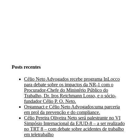
Instagram
Facebook
LinkedIn
Posts recentes
Célio Neto Advogados recebe programa InLocco
para debate sobre os impactos da NR-1 com o
Procurador-Chefe do Ministério Público do
Trabalho, Dr. Iros Reichmann Losso, e o sócio-
fundador Célio P. O. Neto.
Organnact e Célio Neto Advogados:uma parceria
em prol da prevenção e do compliance.
Célio Pereira Oliveira Neto será palestrante no VI
Simpósio Internacional da EJUD-8 – a ser realizado
no TRT 8 – com debate sobre acidentes de trabalho
em teletrabalho