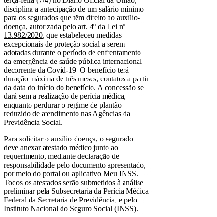
terça-feira (7/4) no Diário Oficial da União,
disciplina a antecipação de um salário mínimo
para os segurados que têm direito ao auxílio-
doença, autorizada pelo art. 4º da
Lei nº
13.982/2020
, que estabeleceu medidas
excepcionais de proteção social a serem
adotadas durante o período de enfrentamento
da emergência de saúde pública internacional
decorrente da Covid-19. O benefício terá
duração máxima de três meses, contatos a partir
da data do início do benefício. A concessão se
dará sem a realização de perícia médica,
enquanto perdurar o regime de plantão
reduzido de atendimento nas Agências da
Previdência Social.
Para solicitar o auxílio-doença, o segurado
deve anexar atestado médico junto ao
requerimento, mediante declaração de
responsabilidade pelo documento apresentado,
por meio do portal ou aplicativo Meu INSS.
Todos os atestados serão submetidos à análise
preliminar pela Subsecretaria da Perícia Médica
Federal da Secretaria de Previdência, e pelo
Instituto Nacional do Seguro Social (INSS).