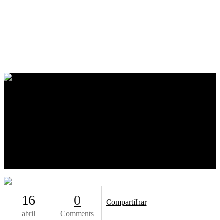
Home
O Escritório
Equipe
Soluções
Projetos & Inovação CN
Blog
Livros
Canal CN
Contato
16
0
Compartilhar
abril
Comments