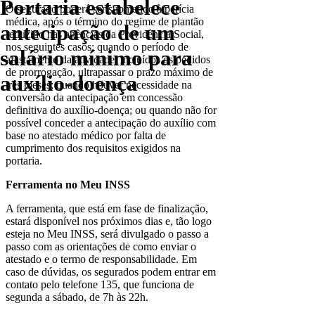
Portaria estabelece
O segurado poderá ser submetido à perícia
médica, após o término do regime de plantão
antecipação de um
reduzido nas agências da Previdência Social,
nos seguintes casos: quando o período de
salário mínimo para
afastamento da atividade, incluídos os pedidos
de prorrogação, ultrapassar o prazo máximo de
auxílio-doença
três meses; quando houver necessidade na
conversão da antecipação em concessão
definitiva do auxílio-doença; ou quando não for
possível conceder a antecipação do auxílio com
base no atestado médico por falta de
cumprimento dos requisitos exigidos na
portaria.
Ferramenta no Meu INSS
A ferramenta, que está em fase de finalização,
estará disponível nos próximos dias e, tão logo
esteja no Meu INSS, será divulgado o passo a
passo com as orientações de como enviar o
atestado e o termo de responsabilidade. Em
caso de dúvidas, os segurados podem entrar em
contato pelo telefone 135, que funciona de
segunda a sábado, de 7h às 22h.