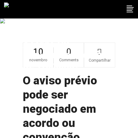
O Aviso Prévio Pode
Ser Negociado Em
Acordo Ou
10
0
Convenção Coletiva
novembro
Comments
Compartilhar
De Trabalho?
O aviso prévio
pode ser
negociado em
acordo ou
convenção