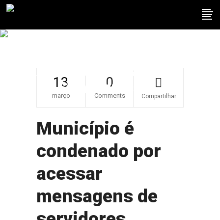
Município É
Condenado Por
Acessar Mensagens
13
0
De Servidores.
março
Comments
Compartilhar
Município é
condenado por
acessar
mensagens de
servidores.