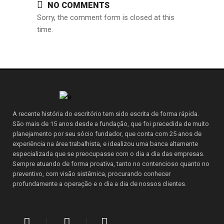
NO COMMENTS
Sorry, the comment form is closed at this
time.
A recente história do escritório tem sido escrita de forma rápida.
São mais de 15 anos desde a fundação, que foi precedida de muito
planejamento por seu sócio fundador, que conta com 25 anos de
experiência na área trabalhista, e idealizou uma banca altamente
especializada que se preocupasse com o dia a dia das empresas.
Sempre atuando de forma proativa, tanto no contencioso quanto no
preventivo, com visão sistêmica, procurando conhecer
profundamente a operação e o dia a dia de nossos clientes.