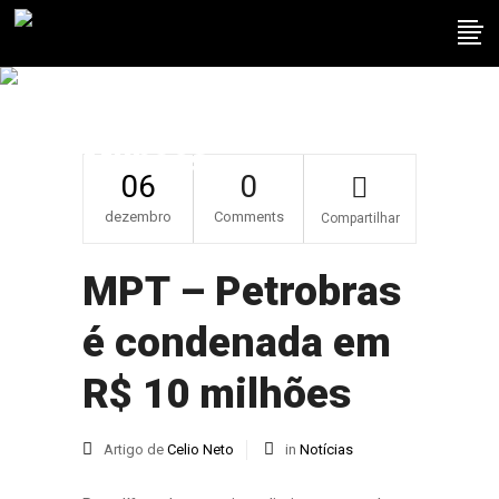
MPT – Petrobras É
Condenada Em R$ 10
Milhões
06
0
dezembro
Comments
Compartilhar
MPT – Petrobras
é condenada em
R$ 10 milhões
Artigo de
Celio Neto
in
Notícias