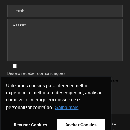
Desejo receber comunicações.
Ao informar seus dados você concorda com a
política de
Utilizamos cookies para oferecer melhor
Utilizamos cookies para oferecer melhor
privacidade
.
experiência, melhorar o desempenho, analisar
experiência, melhorar o desempenho, analisar
como você interage em nosso site e
como você interage em nosso site e
personalizar conteúdo.
personalizar conteúdo.
Saiba mais
Saiba mais
Copyright 2023 - Célio Neto -
Recusar Cookies
Recusar Cookies
Aceitar Cookies
Aceitar Cookies