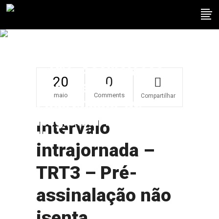
Intervalo
Intrajornada – TRT3
– Pré-Assinalação
20
0
Não Isenta
maio
Comments
Compartilhar
Empregador De
Registrar Intervalo
Intervalo
Usufruído
intrajornada –
TRT3 – Pré-
assinalação não
isenta