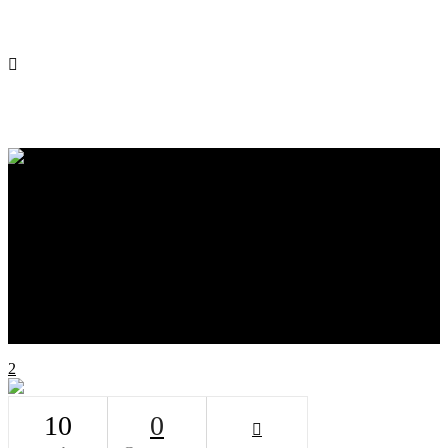
Home
O Escritório
Equipe
Soluções
Projetos & Inovação CN
Blog
Livros
Canal CN
Contato
10
0