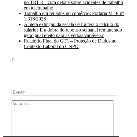
no TRT 8 – com debate sobre acidentes de trabalho
em teletrabalho
Trabalho em feriados no comércio: Portaria MTE nº
1.316/2026
A mera extinção da escala 6×1 altera o cálculo do
salário? E a dobra do repouso semanal remunerado
gera igual efeito para as verbas variáveis?
Relatório Final do GT1 – Proteção de Dados no
Contexto Laboral do CNPD
ENTRE EM CONTATO