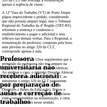
320 da CLT não restringe a remuneração
apenas à regência de classe.
A 12ª Vara do Trabalho (VT) de Porto Alegre
julgou improcedente o pedido, considerando
que não possuía amparo legal, mas o Tribunal
Regional do Trabalho da 4ª Região (TRT-RS)
reformou a sentença e condenou o
estabelecimento a pagar o adicional e seus
reflexos nas demais verbas. Para o Regional, a
remuneração do professor, composta pela hora-
aula prevista no artigo 320 da CLT,
corresponde apenas à aula.
Professora
No recurso ao TST, a Ubea argumentou que a
pretensão da professora não tem amparo na
universitária não
legislação vigente nem em normas coletivas.
Ao analisar o caso, o ministro Douglas Alencar
receberá adicional
Rodrigues, relator, observou que o TST, ao
interpretar o artigo 320 da CLT juntamente
por preparação de
com o disposto na Lei 9.394/96 (Lei de
Diretrizes e Bases da Educação), firmou o
aulas e correção de
entendimento de que as atividades extraclasse
estão compreendidas na remuneração, e citou
trabalhos
diversos precedentes nesse sentido.