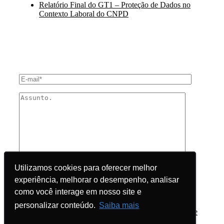
Relatório Final do GT1 – Proteção de Dados no
Contexto Laboral do CNPD
ENTRE EM CONTATO
Utilizamos cookies para oferecer melhor
Utilizamos cookies para oferecer melhor
experiência, melhorar o desempenho, analisar
experiência, melhorar o desempenho, analisar
como você interage em nosso site e
como você interage em nosso site e
Desejo receber comunicações.
personalizar conteúdo.
personalizar conteúdo.
Saiba mais
Saiba mais
Ao informar seus dados você concorda com a
política de
privacidade
.