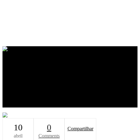
Home
O Escritório
Equipe
Soluções
Projetos & Inovação CN
Blog
Livros
Canal CN
Contato
10
0
Compartilhar
abril
Comments