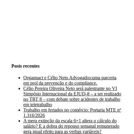
Instagram
Facebook
LinkedIn
Posts recentes
Organnact e Célio Neto Advogados:uma parceria
em prol da prevenção e do compliance.
Célio Pereira Oliveira Neto será palestrante no VI
Simpósio Internacional da EJUD-8 – a ser realizado
no TRT 8 – com debate sobre acidentes de trabalho
em teletrabalho
Trabalho em feriados no comércio: Portaria MTE nº
1.316/2026
A mera extinção da escala 6×1 altera o cálculo do
salário? E a dobra do repouso semanal remunerado
gera igual efeito para as verbas variáveis?