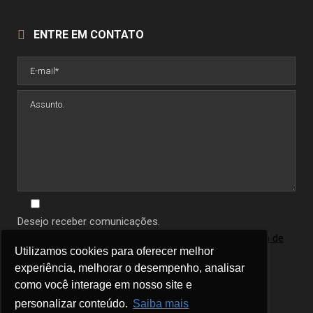
ENTRE EM CONTATO
Desejo receber comunicações.
Ao informar seus dados você concorda com a
política de
Utilizamos cookies para oferecer melhor
Utilizamos cookies para oferecer melhor
privacidade
.
experiência, melhorar o desempenho, analisar
experiência, melhorar o desempenho, analisar
como você interage em nosso site e
como você interage em nosso site e
personalizar conteúdo.
personalizar conteúdo.
Saiba mais
Saiba mais