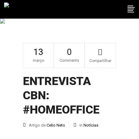
ENTREVISTA CBN:
#HOMEOFFICE
13
0
março
Comments
Compartilhar
ENTREVISTA
CBN:
#HOMEOFFICE
Artigo de
Celio Neto
in
Notícias