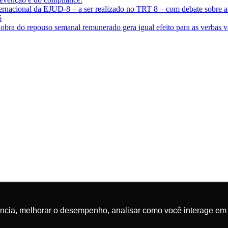
ternacional da EJUD-8 – a ser realizado no TRT 8 – com debate sobre ac
6
 dobra do repouso semanal remunerado gera igual efeito para as verbas v
ência, melhorar o desempenho, analisar como você interage em 
ência, melhorar o desempenho, analisar como você interage em 