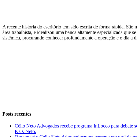
A recente história do escritório tem sido escrita de forma rápida. Sã
área trabalhista, e idealizou uma banca altamente especializada que 
sistêmica, procurando conhecer profundamente a operação e o dia a di
Instagram
Facebook
LinkedIn
Posts recentes
Célio Neto Advogados recebe programa InLocco para debate so
P. O. Neto.
Organnact e Célio Neto Advogados:uma parceria em prol da pr