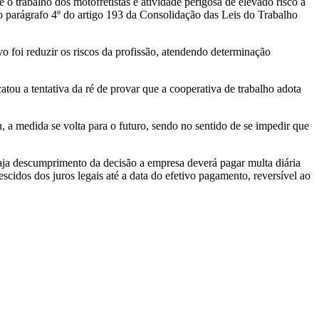
o trabalho dos motofretistas é atividade perigosa de elevado risco à
 no parágrafo 4º do artigo 193 da Consolidação das Leis do Trabalho
o foi reduzir os riscos da profissão, atendendo determinação
tou a tentativa da ré de provar que a cooperativa de trabalho adota
 a medida se volta para o futuro, sendo no sentido de se impedir que
haja descumprimento da decisão a empresa deverá pagar multa diária
escidos dos juros legais até a data do efetivo pagamento, reversível ao