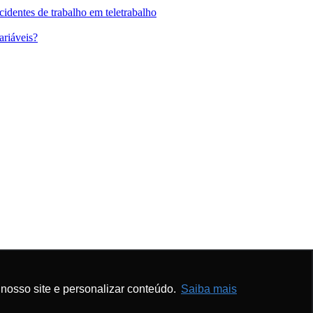
identes de trabalho em teletrabalho
ariáveis?
nosso site e personalizar conteúdo.
nosso site e personalizar conteúdo.
Saiba mais
Saiba mais