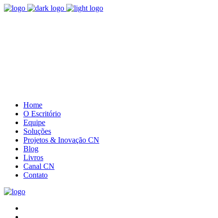
(41) 3085.5385
Entre em contato
Home
O Escritório
Equipe
Soluções
Projetos & Inovação CN
Blog
Livros
Canal CN
Contato