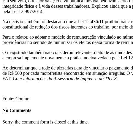
Em seu voto, o relator da ação civil pública movida pelo Ministério P
integridade física e à vida desses trabalhadores. Explicou ainda que a
pela Lei 12.997/2014.
Na decisão também foi destacado que a Lei 12.436/11 proibiu práticas
constitucional de redução dos riscos inerentes ao trabalho, por meio 
Para o relator, ao adotar o modelo de remuneração vinculado ao númer
providências no sentido de minimizar os efeitos dessa forma de remun
O magistrado também não considerou relevante o fato de as unidades d
a empresa implemente novamente a prática nociva vedada pela Lei 12
Ao determinar que a rede de pizzarias para de vincular o pagamento 
de R$ 500 por cada motofretista encontrado em situação irregular. O val
FAT.
Com informações da Assessoria de Imprensa do TRT-3.
Fonte: Conjur
No Comments
Sorry, the comment form is closed at this time.