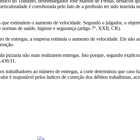
úblico do Trabalho, desembargador José Marlon de Freitas, destacou que 
 periculosidade é corroborada pelo fato de a profissão ter sido inserida
 que estimulem o aumento de velocidade. Segundo o julgador, o objetiv
de normas de saúde, higiene e segurança (artigo 7º, XXII, CR).
o de entregas, a empresa estimula o aumento de velocidade. Ele não aca
eração.
a pizzaria não mais realizarem entregas. Isto porque, segundo explicou,
.436/11.
dos trabalhadores ao número de entregas, a corte determinou que caso 
or é reajustável pelos índices de correção dos débitos trabalhistas, acr