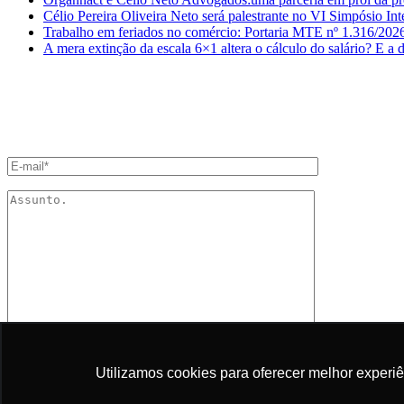
Célio Pereira Oliveira Neto será palestrante no VI Simpósio In
Trabalho em feriados no comércio: Portaria MTE nº 1.316/202
A mera extinção da escala 6×1 altera o cálculo do salário? E a
ENTRE EM CONTATO
Utilizamos cookies para oferecer melhor experi
Utilizamos cookies para oferecer melhor experi
Desejo receber comunicações.