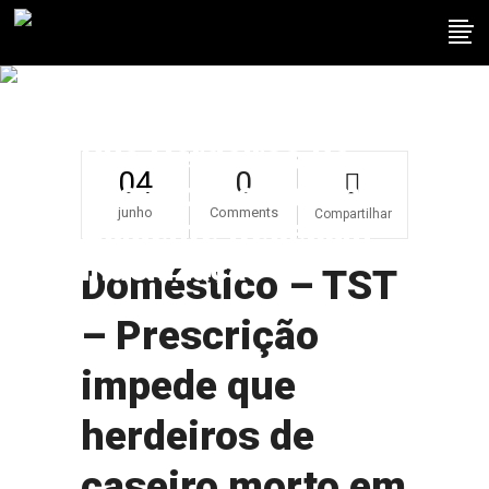
Doméstico – TST –
Prescrição Impede
Que Herdeiros De
04
0
Caseiro Morto Em
junho
Comments
Compartilhar
Acidente Recebam
Indenização
Doméstico – TST
– Prescrição
impede que
herdeiros de
caseiro morto em