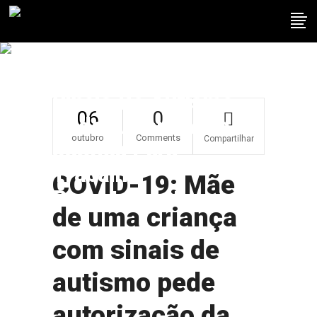
COVID-19: Mãe De
Uma Criança Com
Sinais De Autismo
06
0
Pede Autorização Da
outubro
Comments
Compartilhar
Justiça Para
Trabalhar
COVID-19: Mãe
Remotamente
de uma criança
com sinais de
autismo pede
autorização da