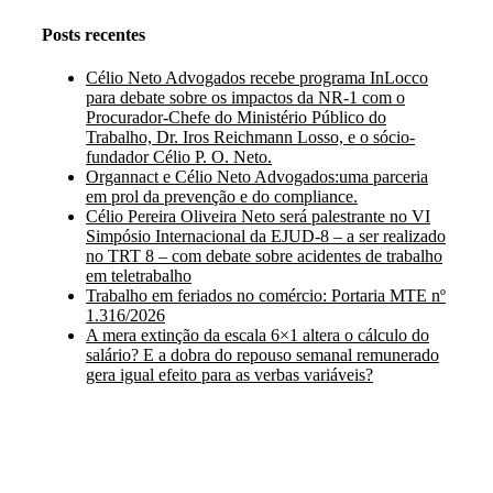
Posts recentes
Célio Neto Advogados recebe programa InLocco
para debate sobre os impactos da NR-1 com o
Procurador-Chefe do Ministério Público do
Trabalho, Dr. Iros Reichmann Losso, e o sócio-
fundador Célio P. O. Neto.
Organnact e Célio Neto Advogados:uma parceria
em prol da prevenção e do compliance.
Célio Pereira Oliveira Neto será palestrante no VI
Simpósio Internacional da EJUD-8 – a ser realizado
no TRT 8 – com debate sobre acidentes de trabalho
em teletrabalho
Trabalho em feriados no comércio: Portaria MTE nº
1.316/2026
A mera extinção da escala 6×1 altera o cálculo do
salário? E a dobra do repouso semanal remunerado
gera igual efeito para as verbas variáveis?
ENTRE EM CONTATO