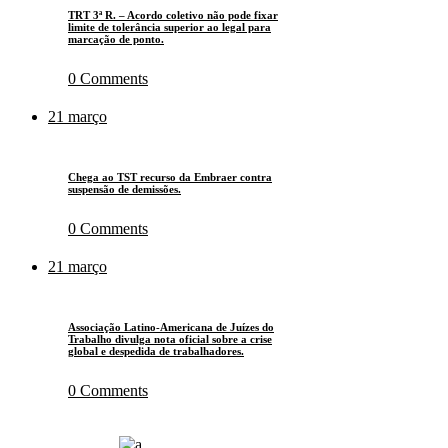
TRT 3ª R. – Acordo coletivo não pode fixar
limite de tolerância superior ao legal para
marcação de ponto.
0
Comments
21
março
Chega ao TST recurso da Embraer contra
suspensão de demissões.
0
Comments
21
março
Associação Latino-Americana de Juízes do
Trabalho divulga nota oficial sobre a crise
global e despedida de trabalhadores.
0
Comments