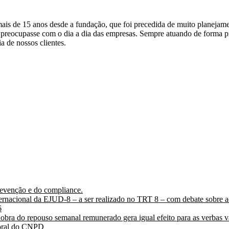
o mais de 15 anos desde a fundação, que foi precedida de muito planeja
se preocupasse com o dia a dia das empresas. Sempre atuando de forma p
a de nossos clientes.
evenção e do compliance.
ternacional da EJUD-8 – a ser realizado no TRT 8 – com debate sobre ac
6
 dobra do repouso semanal remunerado gera igual efeito para as verbas v
boral do CNPD