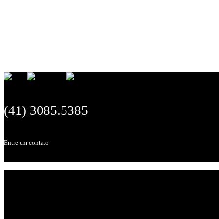
(41) 3085.5385
Entre em contato
Home
O Escritório
Equipe
Soluções
Projetos & Inovação CN
Blog