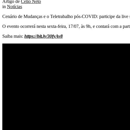
Artigo de
Celio Neto
in
Notícias
Cenário de Mudanças e o Teletrabalho pós-COVID: participe da live s
O evento ocorrerá nesta sexta-feira, 17/07, às 9h, e contará com a p
Saiba mais:
https://bit.ly/30fyAv8