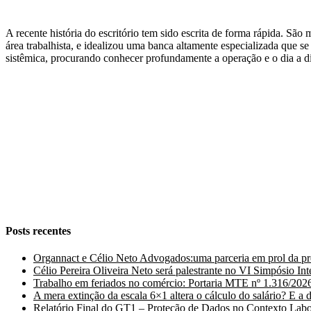
A recente história do escritório tem sido escrita de forma rápida. Sã
área trabalhista, e idealizou uma banca altamente especializada que 
sistêmica, procurando conhecer profundamente a operação e o dia a di
Instagram
Facebook
LinkedIn
Posts recentes
Organnact e Célio Neto Advogados:uma parceria em prol da pr
Célio Pereira Oliveira Neto será palestrante no VI Simpósio In
Trabalho em feriados no comércio: Portaria MTE nº 1.316/202
A mera extinção da escala 6×1 altera o cálculo do salário? E a
Relatório Final do GT1 – Proteção de Dados no Contexto La