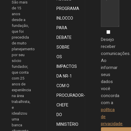
São mais
de 15
PROGRAMA
anos
INLOCCO
desde a
fundação,
PARA
que foi
precedida
DEBATE
Desejo
de muito
receber
SOBRE
planejamento
comunicações.
por seu
OS
Ao
sócio
IMPACTOS
fundador,
informar
que conta
seus
DA NR-1
com 25
dados
anos de
COM O
você
experiência
PROCURADOR-
concorda
na área
trabalhista,
com a
CHEFE
e
política
idealizou
DO
de
uma
privacidade
.
MINISTÉRIO
banca
altamente