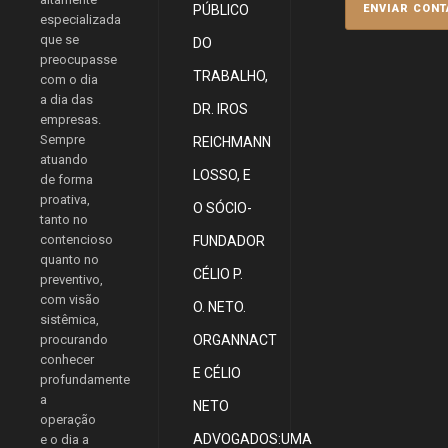
PÚBLICO
especializada
que se
DO
preocupasse
TRABALHO,
com o dia
a dia das
DR. IROS
empresas.
Sempre
REICHMANN
atuando
LOSSO, E
de forma
proativa,
O SÓCIO-
tanto no
contencioso
FUNDADOR
quanto no
CÉLIO P.
preventivo,
com visão
O. NETO.
sistêmica,
procurando
ORGANNACT
conhecer
E CÉLIO
profundamente
a
NETO
operação
ADVOGADOS:UMA
e o dia a