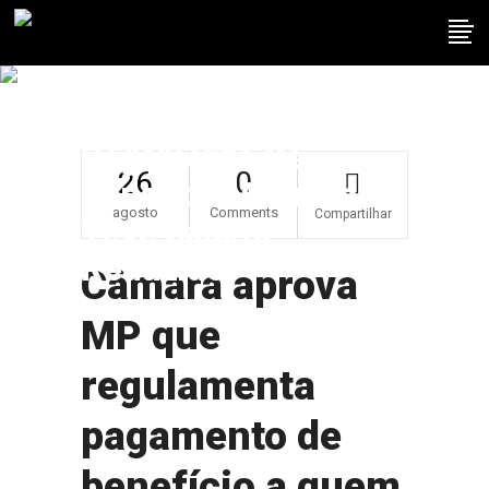
Câmara Aprova MP
Que Regulamenta
Pagamento De
26
0
Benefício A Quem
agosto
Comments
Compartilhar
Teve Salário
Reduzido
Câmara aprova
MP que
regulamenta
pagamento de
benefício a quem