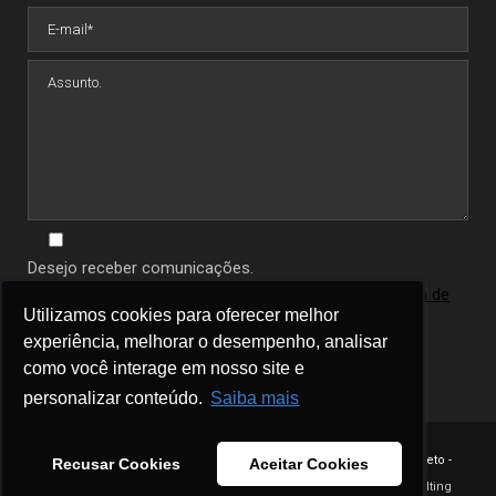
Desejo receber comunicações.
Ao informar seus dados você concorda com a
política de
Utilizamos cookies para oferecer melhor
Utilizamos cookies para oferecer melhor
privacidade
.
experiência, melhorar o desempenho, analisar
experiência, melhorar o desempenho, analisar
como você interage em nosso site e
como você interage em nosso site e
personalizar conteúdo.
personalizar conteúdo.
Saiba mais
Saiba mais
Copyright 2023 - Célio Neto -
Recusar Cookies
Recusar Cookies
Aceitar Cookies
Aceitar Cookies
DNA Consulting