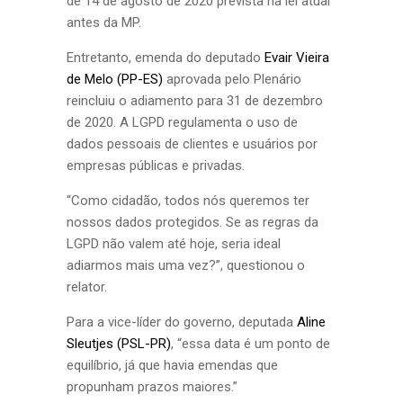
de 14 de agosto de 2020 prevista na lei atual
antes da MP.
Entretanto, emenda do deputado
Evair Vieira
de Melo (PP-ES)
aprovada pelo Plenário
reincluiu o adiamento para 31 de dezembro
de 2020. A LGPD regulamenta o uso de
dados pessoais de clientes e usuários por
empresas públicas e privadas.
“Como cidadão, todos nós queremos ter
nossos dados protegidos. Se as regras da
LGPD não valem até hoje, seria ideal
adiarmos mais uma vez?”, questionou o
relator.
Para a vice-líder do governo, deputada
Aline
Sleutjes (PSL-PR)
, “essa data é um ponto de
equilíbrio, já que havia emendas que
propunham prazos maiores.”